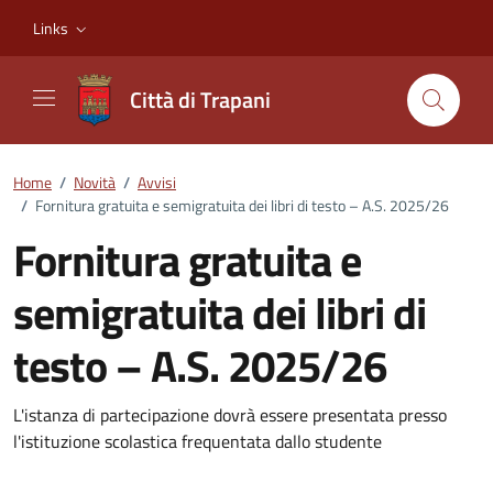
Vai ai contenuti
Vai al footer
Links
Città di Trapani
Home
/
Novità
/
Avvisi
/
Fornitura gratuita e semigratuita dei libri di testo – A.S. 2025/26
Fornitura gratuita e
semigratuita dei libri di
testo – A.S. 2025/26
Dettagli della notizia
L'istanza di partecipazione dovrà essere presentata presso
l'istituzione scolastica frequentata dallo studente