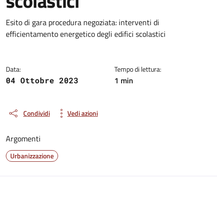
scolastici
Dettagli della notizia
Esito di gara procedura negoziata: interventi di
efficientamento energetico degli edifici scolastici
Data:
Tempo di lettura:
1 min
04 Ottobre 2023
Condividi
Vedi azioni
Argomenti
Urbanizzazione