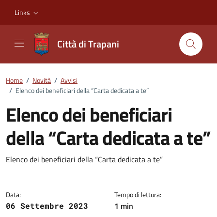
Vai ai contenuti
Vai al footer
Links
Città di Trapani
Home
/
Novità
/
Avvisi
/
Elenco dei beneficiari della “Carta dedicata a te”
Elenco dei beneficiari
della “Carta dedicata a te”
Dettagli della notizia
Elenco dei beneficiari della “Carta dedicata a te”
Data:
Tempo di lettura:
1 min
06 Settembre 2023