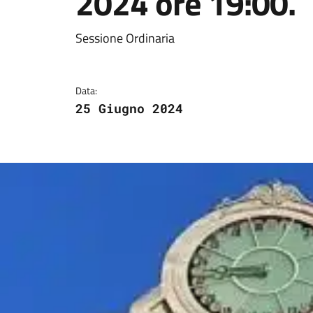
2024 ore 19:00.
Dettagli della notizi
Sessione Ordinaria
Data:
25 Giugno 2024