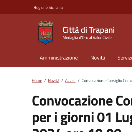
Vai ai contenuti
Vai al footer
Regione Siciliana
Città di Trapani
Medaglia d'Oro al Valor Civile
Amministrazione
Novità
Serviz
Home
/
Novità
/
Avvisi
/
Convocazione Consiglio Comun
Convocazione Co
per i giorni 01 Lu