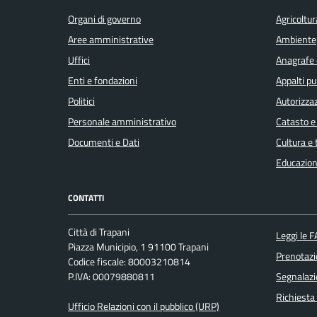
Organi di governo
Agricoltur
Aree amministrative
Ambiente
Uffici
Anagrafe e
Enti e fondazioni
Appalti pu
Politici
Autorizzaz
Personale amministrativo
Catasto e
Documenti e Dati
Cultura e
Educazion
CONTATTI
Città di Trapani
Leggi le 
Piazza Municipio, 1 91100 Trapani
Prenotaz
Codice fiscale: 80003210814
P.IVA: 00079880811
Segnalazi
Richiesta
Ufficio Relazioni con il pubblico (URP)