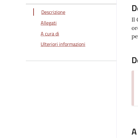
D
Descrizione
Il
Allegati
or
A cura di
pe
Ulteriori informazioni
D
A