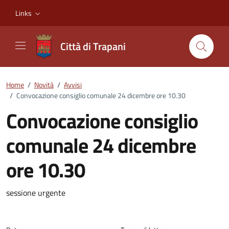
Vai ai contenuti
Vai al footer
Links
Città di Trapani
Home
/
Novità
/
Avvisi
/
Convocazione consiglio comunale 24 dicembre ore 10.30
Convocazione consiglio
comunale 24 dicembre
ore 10.30
Dettagli della notizia
sessione urgente