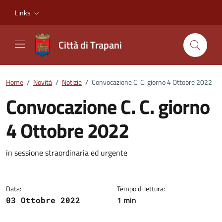
Vai ai contenuti
Vai al footer
Links
Città di Trapani
Home
/
Novità
/
Notizie
/
Convocazione C. C. giorno 4 Ottobre 2022
Convocazione C. C. giorno
4 Ottobre 2022
Dettagli della notizia
in sessione straordinaria ed urgente
Data:
Tempo di lettura:
1 min
03 Ottobre 2022