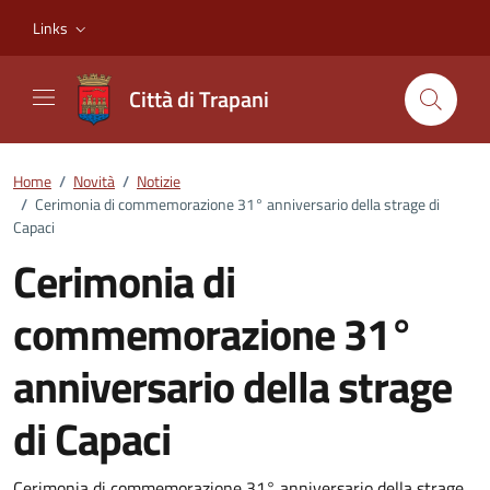
Vai ai contenuti
Vai al footer
Links
Città di Trapani
Home
/
Novità
/
Notizie
/
Cerimonia di commemorazione 31° anniversario della strage di
Capaci
Cerimonia di
commemorazione 31°
anniversario della strage
di Capaci
Cerimonia di commemorazione 31° anniversario della strage