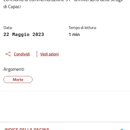
Dettagli della notizia
di Capaci
Data:
Tempo di lettura:
1 min
22 Maggio 2023
Condividi
Vedi azioni
Argomenti
Morte
INDICE DELLA PAGINA