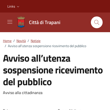
Vai ai contenuti
Vai al footer
Links
Città di Trapani
Home
/
Novità
/
Notizie
/
Avviso all’utenza sospensione ricevimento del pubblico
Avviso all’utenza
sospensione ricevimento
del pubblico
Dettagli della notizia
Avviso alla cittadinanza