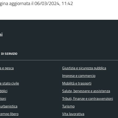
gina aggiornata il 06/03/2024, 11:42
ni
 DI SERVIZIO
a e pesca
Giustizia e sicurezza pubblica
Imprese e commercio
 stato civile
Mobilità e trasporti
bblici
Salute, benessere e assistenza
ioni
Tributi, finanze e contravvenzioni
 urbanistica
Turismo
 tempo libero
Vita lavorativa