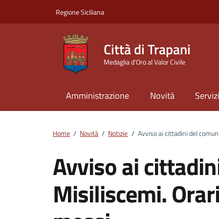
Vai ai contenuti
Vai al footer
Regione Siciliana
Città di Trapani
Medaglia d'Oro al Valor Civile
Amministrazione
Novità
Serviz
Home
/
Novità
/
Notizie
/
Avviso ai cittadini del comun
Avviso ai cittadi
Misiliscemi. Orari