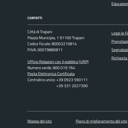
Educazion
CONTATTI
Città di Trapani
Leggi le 
Piazza Municipio, 1 91100 Trapani
Prenotaz
Codice fiscale: 80003210814
P.IVA: 00079880811
Segnalazi
Richiesta
Ufficio Relazioni con il pubblico (URP)
Numero verde: 800 019 764
Posta Elettronica Certificata
Centralino unico: +39 0923 590111
+39 331 2027390
Mappa del sito
Piano di miglioramento del sito