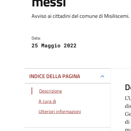
messi
Dettagli della notizi
Avviso ai cittadini del comune di Misiliscemi.
Data:
25 Maggio 2022
INDICE DELLA PAGINA
D
Descrizione
L’
A cura di
di
Ulteriori informazioni
Ge
di
ma