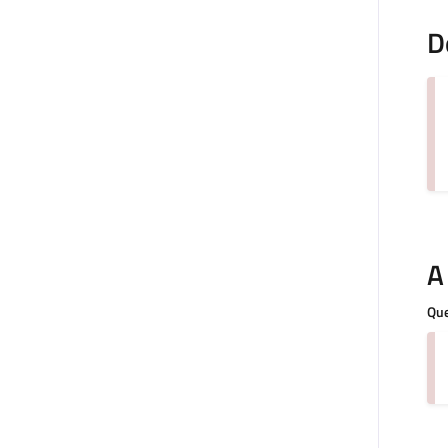
D
A
Que