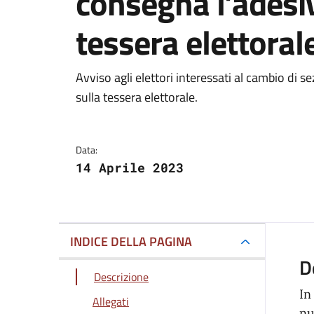
consegna l’adesiv
tessera elettoral
Dettagli della notizi
Avviso agli elettori interessati al cambio di s
sulla tessera elettorale.
Data:
14 Aprile 2023
INDICE DELLA PAGINA
D
Descrizione
In
Allegati
nu