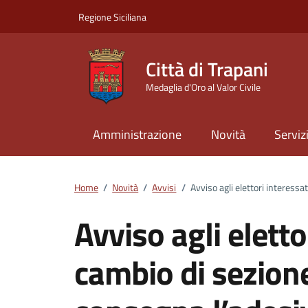
Vai ai contenuti
Vai al footer
Regione Siciliana
Città di Trapani
Medaglia d'Oro al Valor Civile
Amministrazione
Novità
Serviz
Home
/
Novità
/
Avvisi
/
Avviso agli elettori interessat
Avviso agli eletto
cambio di sezione