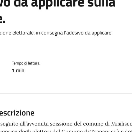
o da applicare sulla
e.
a
ezione elettorale, in consegna l’adesivo da applicare
Tempo di lettura:
1 min
escrizione
 seguito all’avvenuta scissione del comune di Misilisc
merica degli elettori del Comune di Trapani si è rido