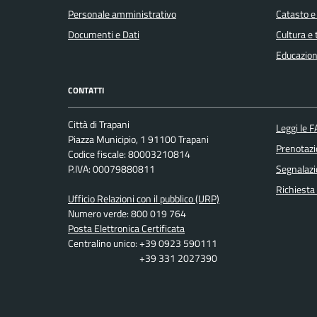
Personale amministrativo
Catasto e
Documenti e Dati
Cultura e
Educazion
CONTATTI
Città di Trapani
Leggi le 
Piazza Municipio, 1 91100 Trapani
Prenotaz
Codice fiscale: 80003210814
P.IVA: 00079880811
Segnalazi
Richiesta
Ufficio Relazioni con il pubblico (URP)
Numero verde: 800 019 764
Posta Elettronica Certificata
Centralino unico: +39 0923 590111
+39 331 2027390