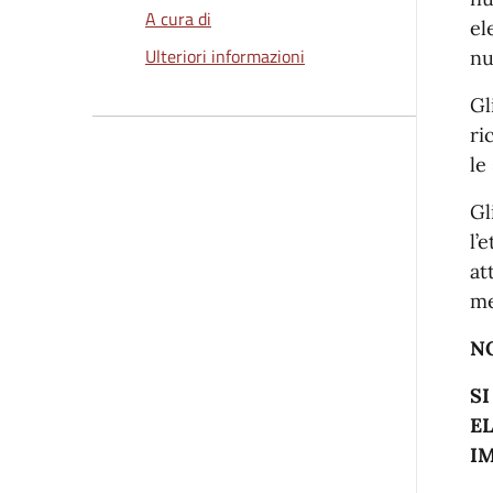
A cura di
el
Ulteriori informazioni
nu
Gl
ri
le
Gl
l’
at
me
N
SI
E
IM