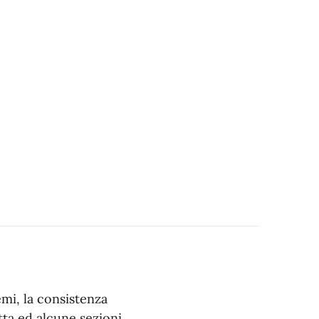
emi, la consistenza
tta ed alcune sezioni