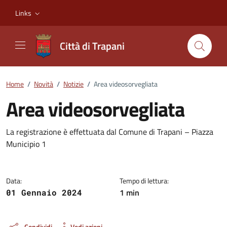
Vai ai contenuti
Vai al footer
Links
Città di Trapani
Home
/
Novità
/
Notizie
/
Area videosorvegliata
Area videosorvegliata
Dettagli della notizia
La registrazione è effettuata dal Comune di Trapani – Piazza
Municipio 1
Data:
Tempo di lettura:
1 min
01 Gennaio 2024
Condividi
Vedi azioni