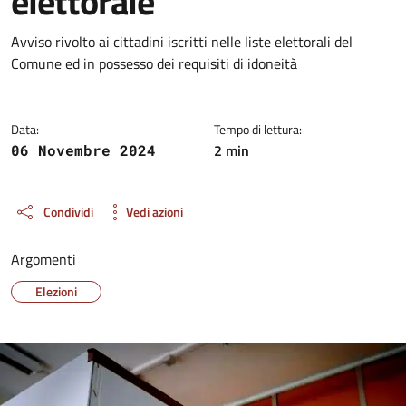
elettorale
Dettagli della notizia
Avviso rivolto ai cittadini iscritti nelle liste elettorali del
Comune ed in possesso dei requisiti di idoneità
Data:
Tempo di lettura:
2 min
06 Novembre 2024
Condividi
Vedi azioni
Argomenti
Elezioni