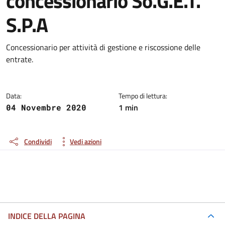
concessionario So.G.E.T.
S.P.A
Dettagli della notizia
Concessionario per attività di gestione e riscossione delle
entrate.
Data:
Tempo di lettura:
1 min
04 Novembre 2020
Condividi
Vedi azioni
INDICE DELLA PAGINA