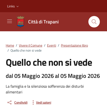
Vai ai contenuti
Vai al footer
Links
Città di Trapani
Home
/
Vivere il Comune
/
Eventi
/
Presentazione libro
/
Quello che non si vede
Quello che non si vede
dal 05 Maggio 2026 al 05 Maggio 2026
La famiglia e la silenziosa sofferenza dei disturbi
alimentari
Condividi
Vedi azioni