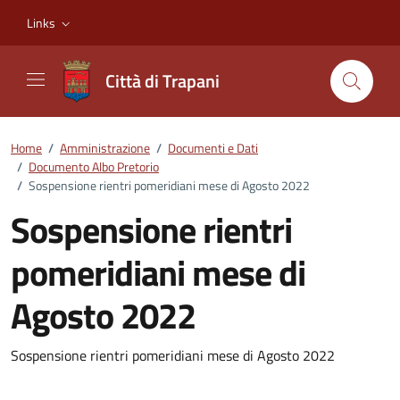
Vai ai contenuti
Vai al footer
Links
Città di Trapani
Home
/
Amministrazione
/
Documenti e Dati
/
Documento Albo Pretorio
/
Sospensione rientri pomeridiani mese di Agosto 2022
Sospensione rientri
pomeridiani mese di
Agosto 2022
Dettagli del documento
Sospensione rientri pomeridiani mese di Agosto 2022