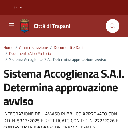
Vai ai contenuti
Vai al footer
Links
Città di Trapani
Home
/
Amministrazione
/
Documenti e Dati
/
Documento Albo Pretorio
/
Sistema Accoglienza S.A.I. Determina approvazione avviso
Sistema Accoglienza S.A.I.
Determina approvazione
avviso
Dettagli del documento
INTEGRAZIONE DELL'AVVISO PUBBLICO APPROVATO CON
D.D. N. 5317/2025 E RETTIFICATO CON D.D. N. 272/2026 E
CONTESTUALE PROROGA DEI TERMINI PER LA