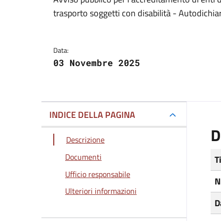
Dettagli del docum
trasporto soggetti con disabilità - Autodichi
Data:
03 Novembre 2025
INDICE DELLA PAGINA
D
Descrizione
Documenti
T
Ufficio responsabile
N
Ulteriori informazioni
D