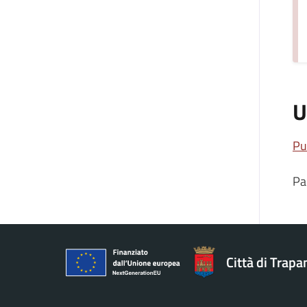
U
Pu
Pa
Città di Trapa