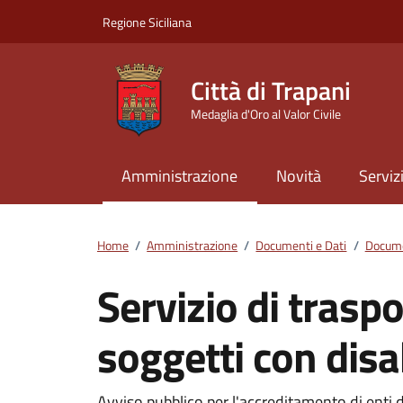
Vai ai contenuti
Vai al footer
Regione Siciliana
Città di Trapani
Medaglia d'Oro al Valor Civile
Amministrazione
Novità
Serviz
Home
/
Amministrazione
/
Documenti e Dati
/
Docume
Servizio di traspo
soggetti con disa
Avviso pubblico per l'accreditamento di enti d