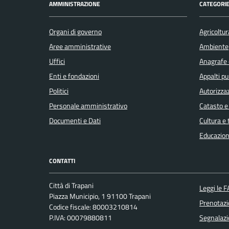
AMMINISTRAZIONE
CATEGORIE
Organi di governo
Agricoltur
Aree amministrative
Ambiente
Uffici
Anagrafe e
Enti e fondazioni
Appalti pu
Politici
Autorizzaz
Personale amministrativo
Catasto e
Documenti e Dati
Cultura e
Educazion
CONTATTI
Città di Trapani
Leggi le 
Piazza Municipio, 1 91100 Trapani
Prenotaz
Codice fiscale: 80003210814
P.IVA: 00079880811
Segnalazi