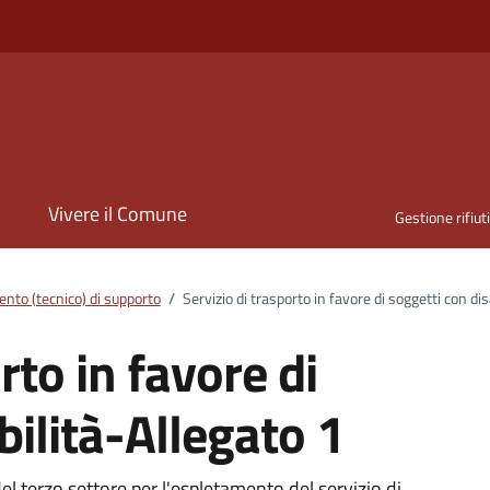
i
Vivere il Comune
Gestione rifiut
nto (tecnico) di supporto
/
Servizio di trasporto in favore di soggetti con dis
rto in favore di
bilità-Allegato 1
el terzo settore per l'espletamento del servizio di