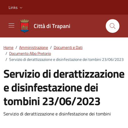
Vai ai contenuti
Vai al footer
Links
Città di Trapani
Home
/
Amministrazione
/
Documenti e Dati
/
Documento Albo Pretorio
/
Servizio di derattizzazione e disinfestazione dei tombini 23/06/2023
Servizio di derattizzazione
e disinfestazione dei
tombini 23/06/2023
Dettagli del documento
Servizio di derattizzazione e disinfestazione dei tombini