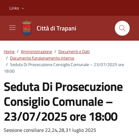
Vai ai contenuti
Vai al footer
Links
Città di Trapani
Home
/
Amministrazione
/
Documenti e Dati
/
Documento funzionamento interno
/
Seduta Di Prosecuzione Consiglio Comunale – 23/07/2025 ore
18:00
Seduta Di Prosecuzione
Consiglio Comunale –
23/07/2025 ore 18:00
Dettagli del documento
Sessione consiliare 22,24,28,31 luglio 2025