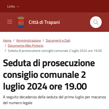
Vai ai contenuti
Vai al footer
Links
Città di Trapani
Home
/
Amministrazione
/
Documenti e Dati
/
Documento Albo Pretorio
/
Seduta di prosecuzione consiglio comunale 2 luglio 2024 ore 19.00
Seduta di prosecuzione
consiglio comunale 2
luglio 2024 ore 19.00
Dettagli del documento
A seguito decadenza della seduta del primo luglio per macanza
del numero legale