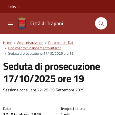
Vai ai contenuti
Vai al footer
Links
Città di Trapani
Home
/
Amministrazione
/
Documenti e Dati
/
Documento funzionamento interno
/
Seduta di prosecuzione 17/10/2025 ore 19
Seduta di prosecuzione
17/10/2025 ore 19
Dettagli del documento
Sessione consiliare 22-25-29 Settembre 2025
Data:
Tempo di lettura:
1 min
17 Ottobre 2025