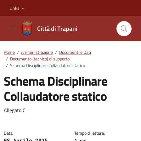
Vai ai contenuti
Vai al footer
Links
Città di Trapani
Home
/
Amministrazione
/
Documenti e Dati
/
Documento (tecnico) di supporto
/
Schema Disciplinare Collaudatore statico
Schema Disciplinare
Collaudatore statico
Dettagli del documento
Allegato C
Data:
Tempo di lettura:
1 min
08 Aprile 2025