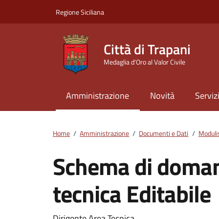
Vai ai contenuti
Vai al footer
Regione Siciliana
Città di Trapani
Medaglia d'Oro al Valor Civile
Amministrazione
Novità
Serviz
Home
/
Amministrazione
/
Documenti e Dati
/
Moduli
Schema di doman
tecnica Editabile
Dirigente Area Tecnica