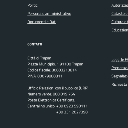
Politici
Autorizzaz
Personale amministrativo
Catasto e
Documenti e Dati
Cultura e
Educazion
CONTATTI
Città di Trapani
Leggi le 
Piazza Municipio, 1 91100 Trapani
Prenotaz
Codice fiscale: 80003210814
P.IVA: 00079880811
Segnalazi
Richiesta
Ufficio Relazioni con il pubblico (URP)
Numero verde: 800 019 764
Posta Elettronica Certificata
Centralino unico: +39 0923 590111
+39 331 2027390