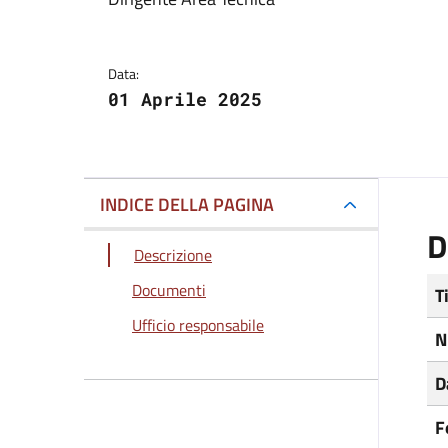
Dettagli del docum
Data:
01 Aprile 2025
INDICE DELLA PAGINA
D
Descrizione
Documenti
T
Ufficio responsabile
N
D
F