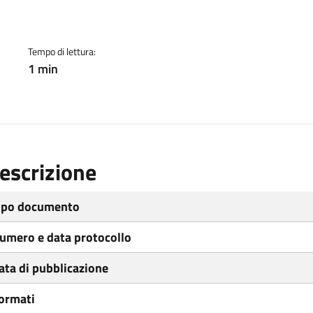
ento
Tempo di lettura:
1 min
escrizione
ipo documento
umero e data protocollo
ata di pubblicazione
ormati