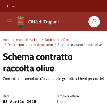
Vai ai contenuti
Vai al footer
Links
Città di Trapani
Home
/
Amministrazione
/
Documenti e Dati
/
Documento (tecnico) di supporto
/
Schema contratto raccolta olive
Schema contratto
raccolta olive
Dettagli del documento
Contratto di comodato d'uso modale gratuito di beni produttivi
Data:
Tempo di lettura:
1 min
08 Aprile 2025