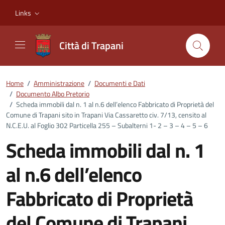
Vai ai contenuti
Vai al footer
Links
Città di Trapani
Home
/
Amministrazione
/
Documenti e Dati
/
Documento Albo Pretorio
/
Scheda immobili dal n. 1 al n.6 dell’elenco Fabbricato di Proprietà del
Comune di Trapani sito in Trapani Via Cassaretto civ. 7/13, censito al
N.C.E.U. al Foglio 302 Particella 255 – Subalterni 1- 2 – 3 – 4 – 5 – 6
Scheda immobili dal n. 1
al n.6 dell’elenco
Fabbricato di Proprietà
del Comune di Trapani