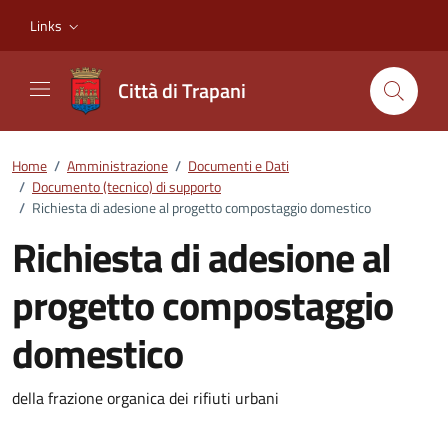
Vai ai contenuti
Vai al footer
Links
Città di Trapani
Home
/
Amministrazione
/
Documenti e Dati
/
Documento (tecnico) di supporto
/
Richiesta di adesione al progetto compostaggio domestico
Richiesta di adesione al
progetto compostaggio
domestico
Dettagli del documento
della frazione organica dei rifiuti urbani