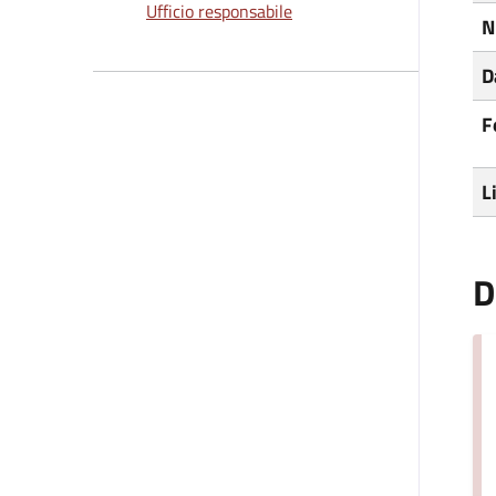
Ufficio responsabile
N
D
F
L
D