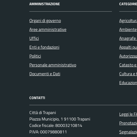
AMMINISTRAZIONE
CATEGORIE
Organi di governo
Agricoltur
Aree amministrative
Ambiente
Uffici
Anagrafe e
Enti e fondazioni
Appalti pu
Politici
Autorizzaz
Personale amministrativo
Catasto e
Documenti e Dati
Cultura e
Educazion
CONTATTI
Città di Trapani
Leggi le 
Piazza Municipio, 1 91100 Trapani
Prenotaz
Codice fiscale: 80003210814
P.IVA: 00079880811
Segnalazi