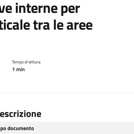
ve interne per
icale tra le aree
ento
Tempo di lettura:
1 min
escrizione
ipo documento