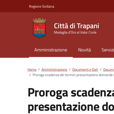
Vai ai contenuti
Vai al footer
Regione Siciliana
Città di Trapani
Medaglia d'Oro al Valor Civile
Amministrazione
Novità
Serviz
Home
/
Amministrazione
/
Documenti e Dati
/
Docume
/
Proroga scadenza dei termini presentazione domande rel
Proroga scadenza
presentazione do