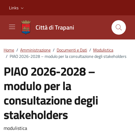
Vai ai contenuti
Vai al footer
Links
Città di Trapani
Home
/
Amministrazione
/
Documenti e Dati
/
Modulistica
/
PIAO 2026-2028 – modulo per la consultazione degli stakeholders
PIAO 2026-2028 –
modulo per la
consultazione degli
stakeholders
Dettagli del documento
modulistica