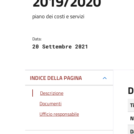
2019/2020
Dettagli del docum
piano dei costi e servizi
Data:
20 Settembre 2021
INDICE DELLA PAGINA
D
Descrizione
Documenti
T
Ufficio responsabile
N
D