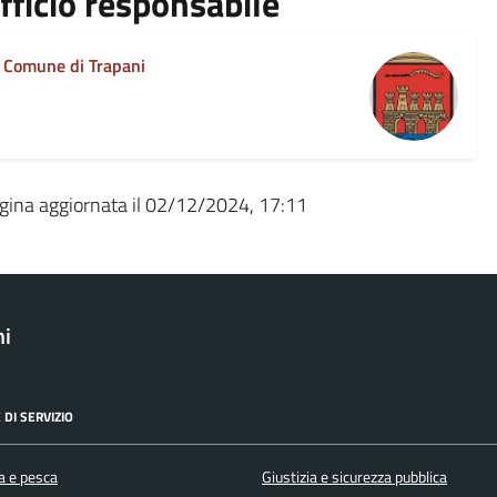
fficio responsabile
Comune di Trapani
gina aggiornata il 02/12/2024, 17:11
ni
 DI SERVIZIO
a e pesca
Giustizia e sicurezza pubblica