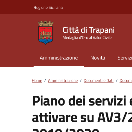
Vai ai contenuti
Vai al footer
Regione Siciliana
Città di Trapani
Medaglia d'Oro al Valor Civile
Amministrazione
Novità
Serviz
Home
/
Amministrazione
/
Documenti e Dati
/
Docume
Piano dei servizi 
attivare su AV3/