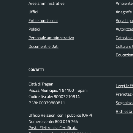
Aree amministrative
Ambiente
Uffici
Anagrafe e
Enti e fondazioni
Appalti pu
Politici
Autorizzaz
Personale amministrativo
Catasto e
Documenti e Dati
Cultura e
Educazion
CONTATTI
Città di Trapani
Leggi le 
Piazza Municipio, 1 91100 Trapani
Prenotaz
Codice fiscale: 80003210814
P.IVA: 00079880811
Segnalazi
Richiesta
Ufficio Relazioni con il pubblico (URP)
Numero verde: 800 019 764
Posta Elettronica Certificata