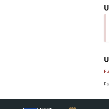
U
U
Pu
Pa