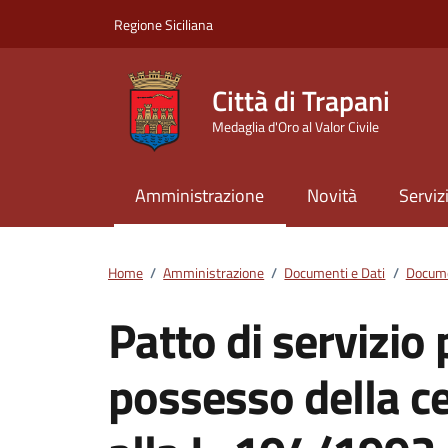
Vai ai contenuti
Vai al footer
Regione Siciliana
Città di Trapani
Medaglia d'Oro al Valor Civile
Amministrazione
Novità
Serviz
Home
/
Amministrazione
/
Documenti e Dati
/
Docume
Patto di servizio 
possesso della cer