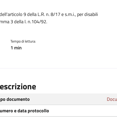
ento
ell'articolo 9 della L.R. n. 8/17 e s.m.i., per disabili
,comma 3 della l. n.104/92.
Tempo di lettura:
1 min
escrizione
ipo documento
Docu
umero e data protocollo