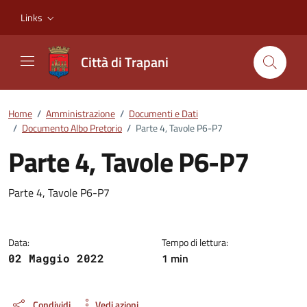
Vai ai contenuti
Vai al footer
Links
Città di Trapani
Home
/
Amministrazione
/
Documenti e Dati
/
Documento Albo Pretorio
/
Parte 4, Tavole P6-P7
Parte 4, Tavole P6-P7
Dettagli del documento
Parte 4, Tavole P6-P7
Data:
Tempo di lettura:
1 min
02 Maggio 2022
Condividi
Vedi azioni