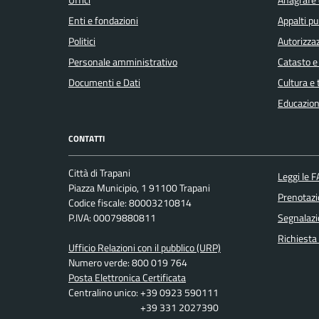
Enti e fondazioni
Appalti pu
Politici
Autorizzaz
Personale amministrativo
Catasto e
Documenti e Dati
Cultura e
Educazion
CONTATTI
Città di Trapani
Leggi le 
Piazza Municipio, 1 91100 Trapani
Prenotaz
Codice fiscale: 80003210814
P.IVA: 00079880811
Segnalazi
Richiesta
Ufficio Relazioni con il pubblico (URP)
Numero verde: 800 019 764
Posta Elettronica Certificata
Centralino unico: +39 0923 590111
+39 331 2027390