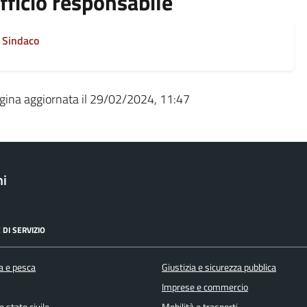
fficio responsabile
Sindaco
gina aggiornata il 29/02/2024, 11:47
ni
 DI SERVIZIO
a e pesca
Giustizia e sicurezza pubblica
Imprese e commercio
 stato civile
Mobilità e trasporti