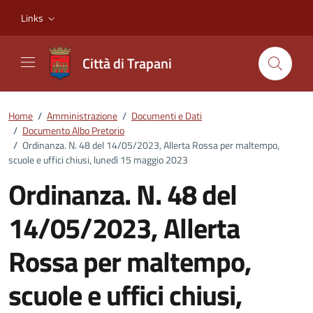
Vai ai contenuti
Vai al footer
Links
Città di Trapani
Home
/
Amministrazione
/
Documenti e Dati
/
Documento Albo Pretorio
/
Ordinanza. N. 48 del 14/05/2023, Allerta Rossa per maltempo,
scuole e uffici chiusi, lunedì 15 maggio 2023
Ordinanza. N. 48 del
14/05/2023, Allerta
Rossa per maltempo,
scuole e uffici chiusi,