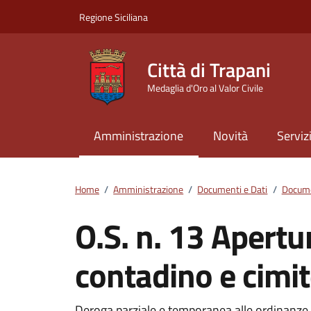
Vai ai contenuti
Vai al footer
Regione Siciliana
Città di Trapani
Medaglia d'Oro al Valor Civile
Amministrazione
Novità
Serviz
Home
/
Amministrazione
/
Documenti e Dati
/
Docume
O.S. n. 13 Apertu
contadino e cimit
Deroga parziale e temporanea alle ordinanze