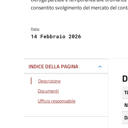
Dettagli del docum
consentito svolgimento del mercato del conta
Data:
14 Febbraio 2026
INDICE DELLA PAGINA
D
Descrizione
Documenti
T
Ufficio responsabile
N
D