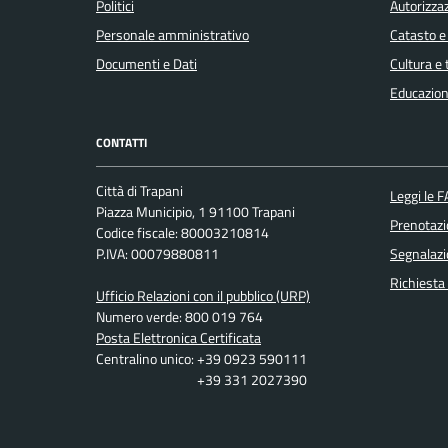
Politici
Autorizzaz
Personale amministrativo
Catasto e
Documenti e Dati
Cultura e
Educazion
CONTATTI
Città di Trapani
Leggi le 
Piazza Municipio, 1 91100 Trapani
Prenotaz
Codice fiscale: 80003210814
P.IVA: 00079880811
Segnalazi
Richiesta
Ufficio Relazioni con il pubblico (URP)
Numero verde: 800 019 764
Posta Elettronica Certificata
Centralino unico: +39 0923 590111
+39 331 2027390