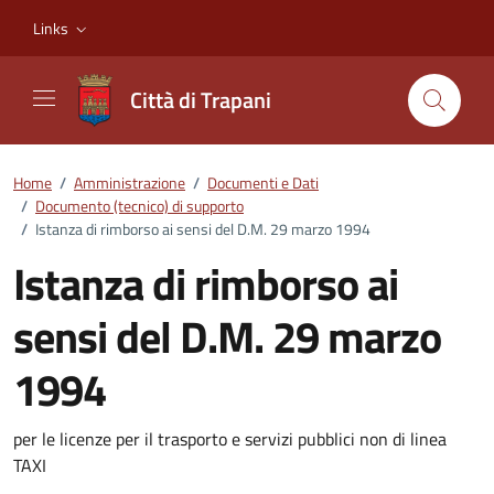
Vai ai contenuti
Vai al footer
Links
Città di Trapani
Home
/
Amministrazione
/
Documenti e Dati
/
Documento (tecnico) di supporto
/
Istanza di rimborso ai sensi del D.M. 29 marzo 1994
Istanza di rimborso ai
sensi del D.M. 29 marzo
1994
Dettagli del documento
per le licenze per il trasporto e servizi pubblici non di linea
TAXI