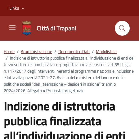
Vai ai contenuti
Vai al footer
Links
Città di Trapani
Home
/
Amministrazione
/
Documenti e Dati
/
Modulistica
/
Indizione di istruttoria pubblica finalizzata all’individuazione di enti del
terzo settore disponibili alla co-progettazione ai sensi dell’art.55 d. lgs.
n.117/2017 degli interventi inerenti al programma nazionale inclusione
e lotta alla povertà 2021-27. Avviso del ministero del lavoro e delle
politiche sociali “des_teenazione – desideri in azione” triennio
2024/2026. Allegato 4 Proposta progettuale
Indizione di istruttoria
pubblica finalizzata
all’individuazione di enti