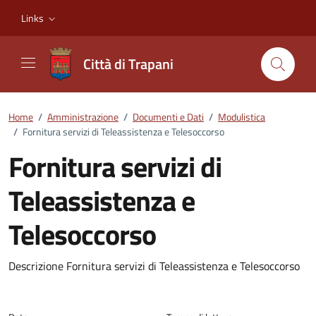
Vai ai contenuti
Vai al footer
Links
Città di Trapani
Home
/
Amministrazione
/
Documenti e Dati
/
Modulistica
/
Fornitura servizi di Teleassistenza e Telesoccorso
Fornitura servizi di
Teleassistenza e
Telesoccorso
Dettagli del documento
Descrizione Fornitura servizi di Teleassistenza e Telesoccorso