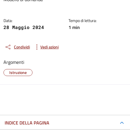
Dettagli del documento
Data:
Tempo di lettura:
1 min
28 Maggio 2024
Condividi
Vedi azioni
Argomenti
Istruzione
INDICE DELLA PAGINA