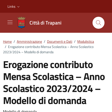
Vai ai contenuti
Vai al footer
Links
Città di Trapani
Home
/
Amministrazione
/
Documenti e Dati
/
Modulistica
/
Erogazione contributo Mensa Scolastica – Anno Scolastico
2023/2024 – Modello di domanda
Erogazione contributo
Mensa Scolastica – Anno
Scolastico 2023/2024 –
Modello di domanda
Modello di domanda