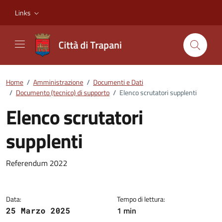
Vai ai contenuti
Vai al footer
Links
Città di Trapani
Home
/
Amministrazione
/
Documenti e Dati
/
Documento (tecnico) di supporto
/
Elenco scrutatori supplenti
Elenco scrutatori
supplenti
Dettagli del documento
Referendum 2022
Data:
Tempo di lettura:
1 min
25 Marzo 2025