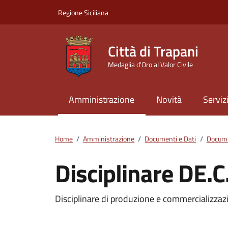
Vai ai contenuti
Vai al footer
Regione Siciliana
Città di Trapani
Medaglia d'Oro al Valor Civile
Amministrazione
Novità
Serviz
Home
/
Amministrazione
/
Documenti e Dati
/
Docume
Disciplinare DE.
Dettagli del docum
Disciplinare di produzione e commercializza