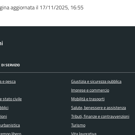
gina aggiornata il 17/11/2025, 16:55
ni
 DI SERVIZIO
a e pesca
Giustizia e sicurezza pubblica
Imprese e commercio
 stato civile
Mobilità e trasporti
bblici
Salute, benessere e assistenza
ioni
Tributi, finanze e contravvenzioni
 urbanistica
Turismo
 tempo libero
Vita lavorativa