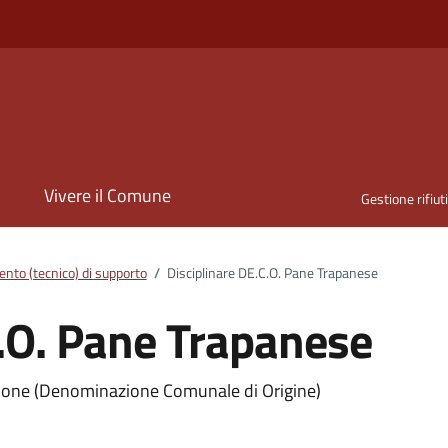
i
Vivere il Comune
Gestione rifiut
nto (tecnico) di supporto
/
Disciplinare DE.C.O. Pane Trapanese
C.O. Pane Trapanese
ento
zione (Denominazione Comunale di Origine)