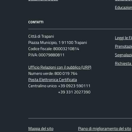
Educazion
CONTATTI
Città di Trapani
Leggi le 
Piazza Municipio, 1 91100 Trapani
Prenotaz
Codice fiscale: 80003210814
P.IVA: 00079880811
Segnalazi
Richiesta
Ufficio Relazioni con il pubblico (URP)
Numero verde: 800 019 764
Posta Elettronica Certificata
Centralino unico: +39 0923 590111
+39 331 2027390
Mappa del sito
Piano di miglioramento del sito