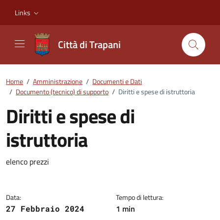
Vai ai contenuti
Vai al footer
Links
Città di Trapani
Home
/
Amministrazione
/
Documenti e Dati
/
Documento (tecnico) di supporto
/
Diritti e spese di istruttoria
Diritti e spese di
istruttoria
Dettagli del documento
elenco prezzi
Data:
Tempo di lettura:
1 min
27 Febbraio 2024