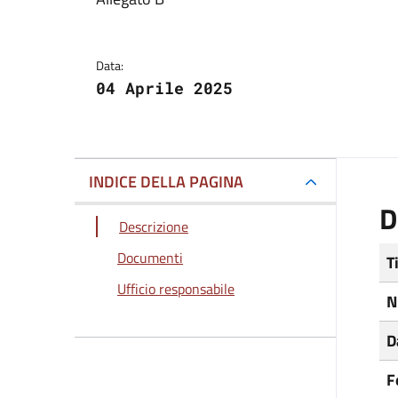
Dettagli del docum
Data:
04 Aprile 2025
INDICE DELLA PAGINA
D
Descrizione
Documenti
T
Ufficio responsabile
N
D
F