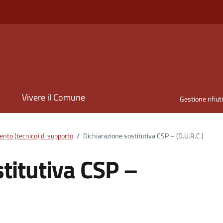
i
Vivere il Comune
Gestione rifiut
nto (tecnico) di supporto
/
Dichiarazione sostitutiva CSP – (D.U.R.C.)
titutiva CSP –