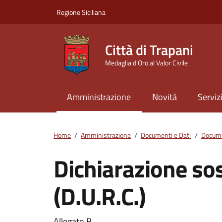
Vai ai contenuti
Vai al footer
Regione Siciliana
Città di Trapani
Medaglia d'Oro al Valor Civile
Amministrazione
Novità
Serviz
Home
/
Amministrazione
/
Documenti e Dati
/
Docume
Dichiarazione sos
(D.U.R.C.)
Allegato B