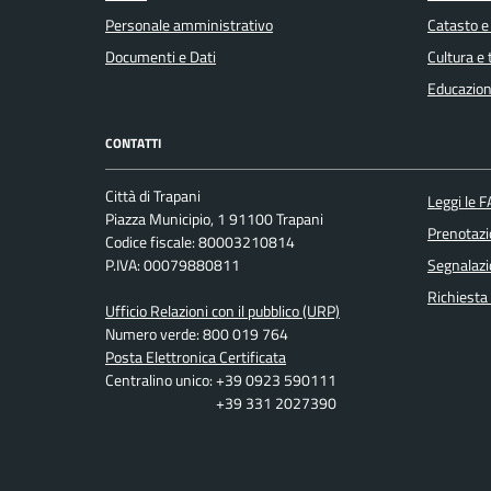
Personale amministrativo
Catasto e
Documenti e Dati
Cultura e
Educazion
CONTATTI
Città di Trapani
Leggi le 
Piazza Municipio, 1 91100 Trapani
Prenotaz
Codice fiscale: 80003210814
P.IVA: 00079880811
Segnalazi
Richiesta
Ufficio Relazioni con il pubblico (URP)
Numero verde: 800 019 764
Posta Elettronica Certificata
Centralino unico: +39 0923 590111
+39 331 2027390