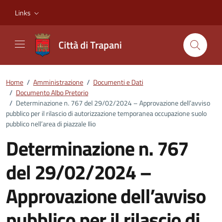
Vai ai contenuti
Vai al footer
Links
Città di Trapani
Home
/
Amministrazione
/
Documenti e Dati
/
Documento Albo Pretorio
/
Determinazione n. 767 del 29/02/2024 – Approvazione dell’avviso
pubblico per il rilascio di autorizzazione temporanea occupazione suolo
pubblico nell’area di piazzale Ilio
Determinazione n. 767
del 29/02/2024 –
Approvazione dell’avviso
pubblico per il rilascio di