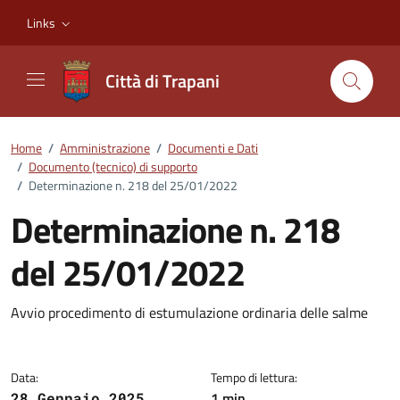
Vai ai contenuti
Vai al footer
Links
Città di Trapani
Home
/
Amministrazione
/
Documenti e Dati
/
Documento (tecnico) di supporto
/
Determinazione n. 218 del 25/01/2022
Determinazione n. 218
del 25/01/2022
Dettagli del documento
Avvio procedimento di estumulazione ordinaria delle salme
Data:
Tempo di lettura:
1 min
28 Gennaio 2025