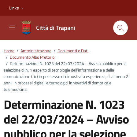
Vai ai contenuti
Vai al footer
Links
Città di Trapani
Home
/
Amministrazione
/
Documenti e Dati
/
Documento Albo Pretorio
/
Determinazione N. 1023 del 22/03/2024 – Avviso pubblico per la
selezione di n. 1 esperto di tecnologie dell’informazione e della
comunicazione (tic) in possesso di dimostrata esperienza, di almeno 2
anni, in processi digitali e tecnologici innovativi di domotica e
telemedicina,
Determinazione N. 1023
del 22/03/2024 – Avviso
pubblico per la selezione