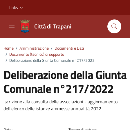
Vai ai contenuti
Vai al footer
Links
Città di Trapani
Home
/
Amministrazione
/
Documenti e Dati
/
Documento (tecnico) di supporto
/
Deliberazione della Giunta Comunale n°217/2022
Deliberazione della Giunta
Comunale n°217/2022
Dettagli del documento
Iscrizione alla consulta delle associazioni - aggiornamento
dell'elenco delle istanze ammesse annualità 2022
Data:
Tempo di lettura: