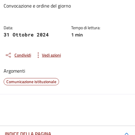
Dettagli del documento
Convocazione e ordine del giorno
Data:
Tempo di lettura:
1 min
31 Ottobre 2024
Condividi
Vedi azioni
Argomenti
Comunicazione istituzionale
INDICE DELLA PAGINA