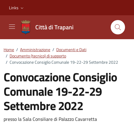
Vai ai contenuti
Vai al footer
Links
Città di Trapani
Home
/
Amministrazione
/
Documenti e Dati
/
Documento (tecnico) di supporto
/
Convocazione Consiglio Comunale 19-22-29 Settembre 2022
Convocazione Consiglio
Comunale 19-22-29
Settembre 2022
Dettagli del documento
presso la Sala Consiliare di Palazzo Cavarretta