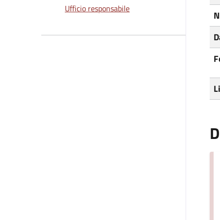
Ufficio responsabile
N
D
F
L
D