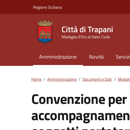
Vai ai contenuti
Vai al footer
Regione Siciliana
Città di Trapani
Medaglia d'Oro al Valor Civile
Amministrazione
Novità
Serviz
Home
/
Amministrazione
/
Documenti e Dati
/
Moduli
Convenzione per l
accompagnamento