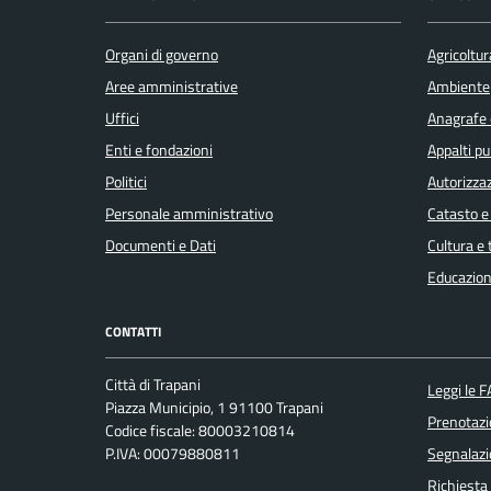
Organi di governo
Agricoltur
Aree amministrative
Ambiente
Uffici
Anagrafe e
Enti e fondazioni
Appalti pu
Politici
Autorizzaz
Personale amministrativo
Catasto e
Documenti e Dati
Cultura e
Educazion
CONTATTI
Città di Trapani
Leggi le 
Piazza Municipio, 1 91100 Trapani
Prenotaz
Codice fiscale: 80003210814
P.IVA: 00079880811
Segnalazi
Richiesta