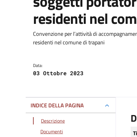
soggetti portatori
residenti nel com
Dettagli del docum
Convenzione per l’attività di accompagnamento
residenti nel comune di trapani
Data:
03 Ottobre 2023
INDICE DELLA PAGINA
D
Descrizione
Documenti
T