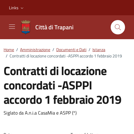
Vai ai contenuti
Vai al footer
Links
Città di Trapani
Home
/
Amministrazione
/
Documenti e Dati
/
Istanza
/
Contratti di locazione concordati -ASPPI accordo 1 febbraio 2019
Contratti di locazione
concordati -ASPPI
accordo 1 febbraio 2019
Dettagli del documento
Siglato da A.n.i.a CasaMia e ASPP (*)